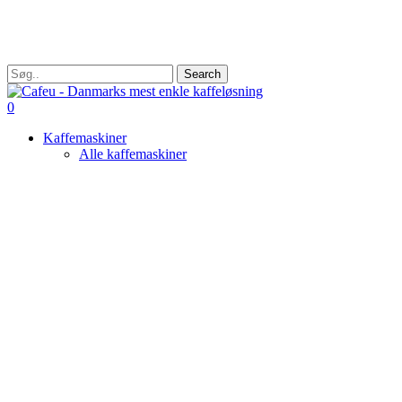
Skip
to
main
content
Search
Close
Search
search
0
Menu
Kaffemaskiner
Alle kaffemaskiner