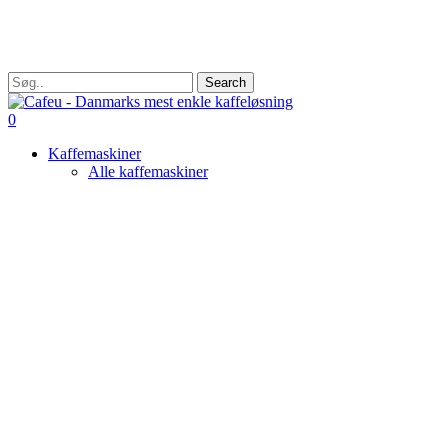
Skip
to
main
content
Search
Close
Search
search
0
Menu
Kaffemaskiner
Alle kaffemaskiner