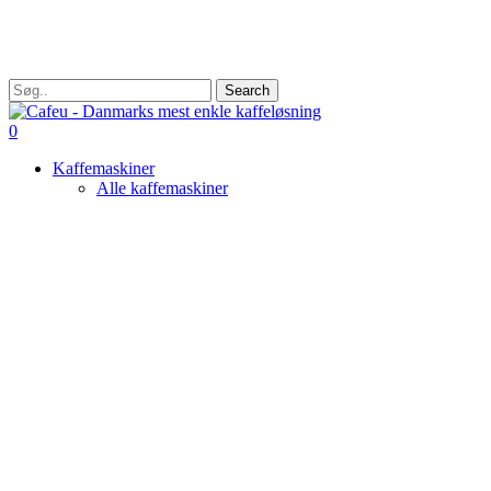
Skip
to
main
content
Search
Close
Search
search
0
Menu
Kaffemaskiner
Alle kaffemaskiner