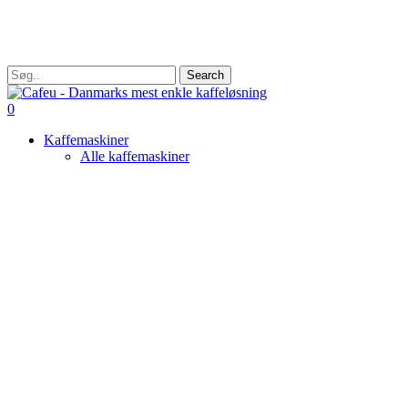
Skip
to
main
content
Search
Close
Search
search
0
Menu
Kaffemaskiner
Alle kaffemaskiner