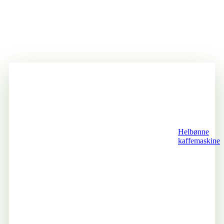
Helbønne
kaffemaskine