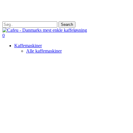
Skip
to
main
content
Search
Close
Search
search
0
Menu
Kaffemaskiner
Alle kaffemaskiner