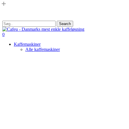
Skip
to
main
content
Search
Close
Search
search
0
Menu
Kaffemaskiner
Alle kaffemaskiner