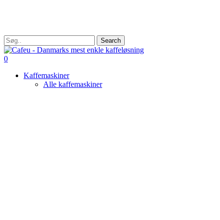
Skip
to
main
content
Search
Close
Search
search
0
Menu
Kaffemaskiner
Alle kaffemaskiner