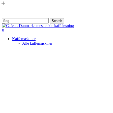
Skip
to
main
content
Search
Close
Search
search
0
Menu
Kaffemaskiner
Alle kaffemaskiner