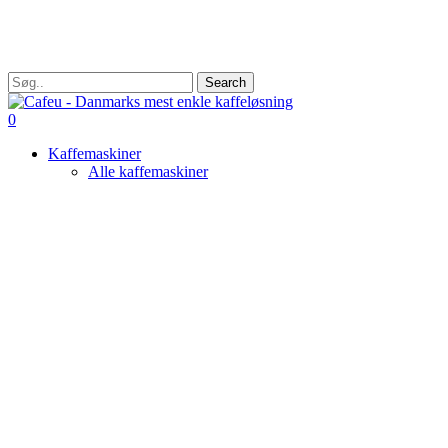
Skip
to
main
content
Search
Close
Search
search
0
Menu
Kaffemaskiner
Alle kaffemaskiner