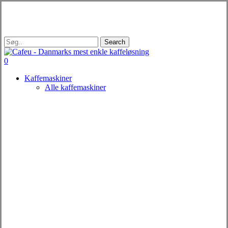
Skip
to
main
content
Search
Close
Search
search
0
Menu
Kaffemaskiner
Alle kaffemaskiner